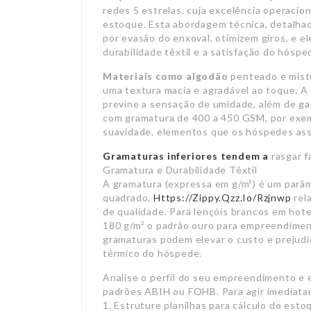
redes 5 estrelas, cuja excelência operacio
estoque. Esta abordagem técnica, detalhad
por evasão do enxoval, otimizem giros, e e
durabilidade têxtil e a satisfação do hóspe
Materiais como algodão
penteado e mistu
uma textura macia e agradável ao toque. A 
previne a sensação de umidade, além de ga
com gramatura de 400 a 450 GSM, por exemp
suavidade, elementos que os hóspedes ass
Gramaturas inferiores tendem a
rasgar f
Gramatura e Durabilidade Têxtil
A gramatura (expressa em g/m²) é um parâm
quadrado,
Https://Zippy.Qzz.Io/Rzjnwp
rel
de qualidade. Para lençóis brancos em hotel
180 g/m² o padrão ouro para empreendiment
gramaturas podem elevar o custo e prejudi
térmico do hóspede.
Analise o perfil do seu empreendimento e 
padrões ABIH ou FOHB. Para agir imediat
1. Estruture planilhas para cálculo do es