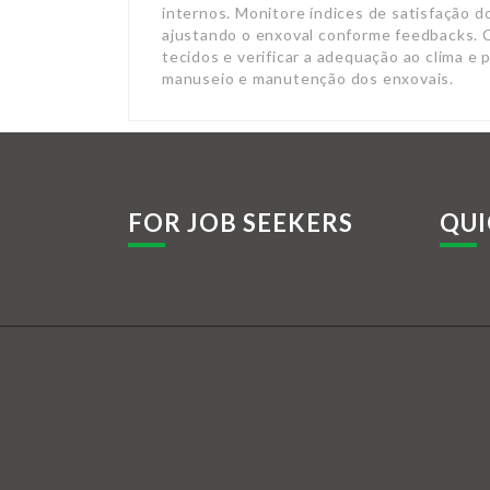
internos. Monitore índices de satisfação d
ajustando o enxoval conforme feedbacks. 
tecidos e verificar a adequação ao clima e 
manuseio e manutenção dos enxovais.
FOR JOB SEEKERS
QUI