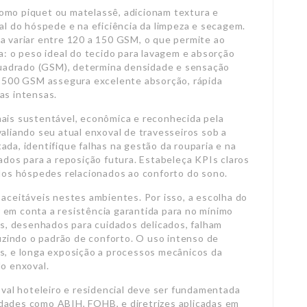
omo piquet ou matelassê, adicionam textura e
nal do hóspede e na eficiência da limpeza e secagem.
a variar entre 120 a 150 GSM, o que permite ao
ra: o peso ideal do tecido para lavagem e absorção
uadrado (GSM), determina densidade e sensação
de 500 GSM assegura excelente absorção, rápida
as intensas.
ais sustentável, econômica e reconhecida pela
aliando seu atual enxoval de travesseiros sob a
ada, identifique falhas na gestão da rouparia e na
cados para a reposição futura. Estabeleça KPIs claros
 dos hóspedes relacionados ao conforto do sono.
 aceitáveis nestes ambientes. Por isso, a escolha do
 em conta a resistência garantida para no mínimo
ais, desenhados para cuidados delicados, falham
zindo o padrão de conforto. O uso intenso de
as, e longa exposição a processos mecânicos da
do enxoval.
xoval hoteleiro e residencial deve ser fundamentada
dades como ABIH, FOHB, e diretrizes aplicadas em