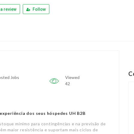
a review
Follow
C
sted Jobs
Viewed
42
a experiência dos seus hóspedes UH B2B
estoque mínimo para contingências e na previsão de
êm maior resistência e suportam mais ciclos de