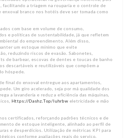
 facilitando a triagem na rouparia e o controle de
e enxoval branco nos hotéis deve ser tomada como
onados com base em volume de consumo,
os e políticas de sustentabilidade, já que refletem
ambiental do empreendimento. Além disso,
anter um estoque mínimo que evite
o, reduzindo riscos de evasão. Sabonetes,
its de barbear, escovas de dentes e toucas de banho
s descartáveis e reutilizáveis que compõem a
 do hóspede.
de final do enxoval entregue aos apartamentos,
pede. Um giro acelerado, seja por má qualidade dos
ega a lavanderia e reduz a eficiência das máquinas,
micos,
Https://Dashz.Top/Iuhrbw
eletricidade e mão
os certificados, reforçando padrões técnicos e de
mento de estoque inteligente, alinhado ao perfil de
ras e desperdícios. Utilização de métricas KPI para
gicos conforme avaliações reais do serviço.