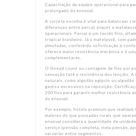
Capacitação da equipe operacional para gar
prolongado do enxoval.
A correta escolha é vital para balancear c
diferenças entre percal, piquet e matelas
operacionais. Percal é um tecido fino, alta
tropical brasileiro. Já o matelassê, com pa
almofadas, conferindo sofisticação e confo
oferece maior resistência mecânica e é um
complementares.
O thread count ou contagem de fios por po
sensação tátil e resistência dos lençóis. 
naturais, como algodão egípcio ou algodão 
gastos excessivos na reposição. Certificaç
200 fios para garantir melhor resistência a
do enxoval.
Por exemplo, hotéis premium que realizam 
maiores do que pousadas rurais que opera
enxoval considera a quantidade de unidades
serviço (pensão completa, meia pensão, ap
vai variar entre segmentos.