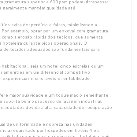
om gramatura superior a 600 gsm podem ultrapassar
ios geralmente mantêm qualidade até
ties evita desperdício e faltas, minimizando a
. Por exemplo, optar por um enxoval com gramatura
s como a erosão rápida dos tecidos, que aumenta
a hoteleira durante picos operacionais. O
ha de tecidos adequados são fundamentais para
 habitacional, seja um hotel cinco estrelas ou um
ar amenities em um diferencial competitivo
m experiências memoráveis e rentabilidade
nfere maior suavidade e um toque macio semelhante
e suporta bem o processo de lavagem industrial.
te adotados devido à alta capacidade de recuperação
sual de uniformidade e nobreza nas unidades
lência requisitado por hóspedes em hotéis 4 e 5
facilidade operacional na governança hoteleira, pois