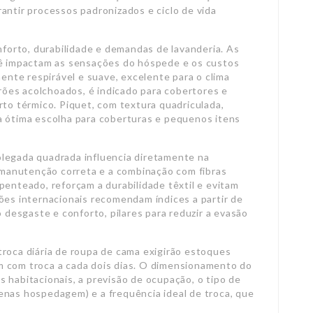
antir processos padronizados e ciclo de vida
onforto, durabilidade e demandas de lavanderia. As
sê impactam as sensações do hóspede e os custos
mente respirável e suave, excelente para o clima
drões acolchoados, é indicado para cobertores e
rto térmico. Piquet, com textura quadriculada,
a ótima escolha para coberturas e pequenos itens
legada quadrada influencia diretamente na
A manutenção correta e a combinação com fibras
penteado, reforçam a durabilidade têxtil e evitam
ões internacionais recomendam índices a partir de
o desgaste e conforto, pilares para reduzir a evasão
troca diária de roupa de cama exigirão estoques
m com troca a cada dois dias. O dimensionamento do
 habitacionais, a previsão de ocupação, o tipo de
enas hospedagem) e a frequência ideal de troca, que