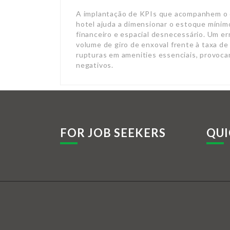
A implantação de KPIs que acompanhem o 
hotel ajuda a dimensionar o estoque mínimo
financeiro e espacial desnecessário. Um e
volume de giro de enxoval frente à taxa de
rupturas em amenities essenciais, provoca
negativos.
FOR JOB SEEKERS
QUI