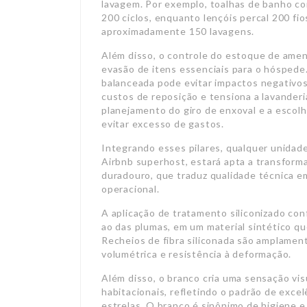
lavagem. Por exemplo, toalhas de banho c
200 ciclos, enquanto lençóis percal 200 f
aproximadamente 150 lavagens.
Além disso, o controle do estoque de ameni
evasão de itens essenciais para o hóspede
balanceada pode evitar impactos negativo
custos de reposição e tensiona a lavanderi
planejamento do giro de enxoval e a escol
evitar excesso de gastos.
Integrando esses pilares, qualquer unidade
Airbnb superhost, estará apta a transform
duradouro, que traduz qualidade técnica e
operacional.
A aplicação de tratamento siliconizado co
ao das plumas, em um material sintético qu
Recheios de fibra siliconada são amplamen
volumétrica e resistência à deformação.
Além disso, o branco cria uma sensação vi
habitacionais, refletindo o padrão de exce
estrelas. O branco é sinônimo de higiene e 