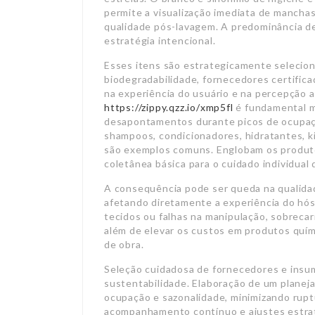
permite a visualização imediata de manchas,
qualidade pós-lavagem. A predominância d
estratégia intencional.
Esses itens são estrategicamente seleci
biodegradabilidade, fornecedores certificad
na experiência do usuário e na percepção 
https://zippy.qzz.io/xmp5fl
é fundamental m
desapontamentos durante picos de ocupaçã
shampoos, condicionadores, hidratantes, k
são exemplos comuns. Englobam os produto
coletânea básica para o cuidado individual
A consequência pode ser queda na qualida
afetando diretamente a experiência do hós
tecidos ou falhas na manipulação, sobrecarr
além de elevar os custos em produtos quí
de obra.
Seleção cuidadosa de fornecedores e insum
sustentabilidade. Elaboração de um planeja
ocupação e sazonalidade, minimizando ruptu
acompanhamento contínuo e ajustes estraté