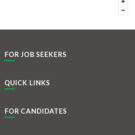
FOR JOB SEEKERS
QUICK LINKS
FOR CANDIDATES