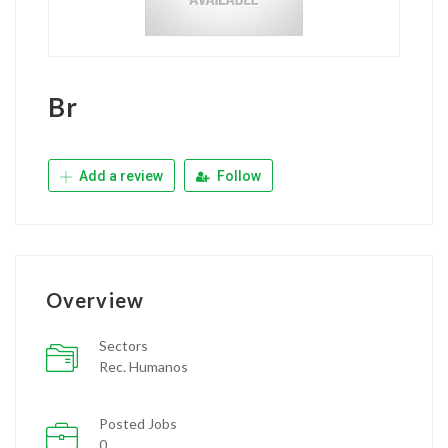
Br
Add a review
Follow
Overview
Sectors
Rec. Humanos
Posted Jobs
0